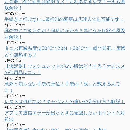
お見舞い金に新札は絶対ダメ！お札の向きやマナーをも徹
底解説！
7件のビュー
手続きに行けない…銀行印の変更は代理人でも可能です！
6件のビュー
耳の中にできものが！何科にかかる？気になる症状や原因
を解説！
5件のビュー
ダニの死滅温度は50℃で20分！60℃で一瞬で即死！実際
どう加熱する？
5件のビュー
【決定版】ウォシュレットがない時はどうする？オススメ
の代用品はコレ！
4件のビュー
意外と知らない手袋の単位！手袋は「双」と数えるんで
す！
4件のビュー
レタスは何科なの？キャベツとの違いや見分け方も解説！
4件のビュー
アプリで通信エラーが出たときに確認したいポイントと対
処法
4件のビュー