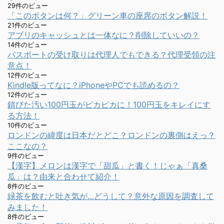
29件のビュー
「このボタンは何？」グリーン車の座席のボタン解説！
21件のビュー
アプリのキャッシュとは一体なに？削除していいの？
14件のビュー
パスポートの受け取りは代理人でもできる？代理受領の注
意点！
12件のビュー
Kindle版ってなに？iPhoneやPCでも読めるの？
12件のビュー
錆びた汚い100円玉がピカピカに！100円玉をキレイにす
る方法！
10件のビュー
ロンドンの緯度は日本だとどこ？ロンドンの裏側はえっ？
ここなの？
9件のビュー
【漢字】メロンは漢字で「甜瓜」と書く！じゃぁ「真桑
瓜」は？由来と合わせて紹介！
8件のビュー
緑茶を飲むと吐き気が…どうして？意外な原因を調査して
みました！
8件のビュー