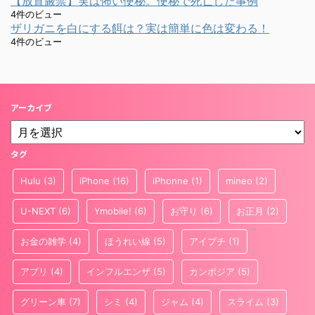
【放置厳禁】実は怖い便秘。便秘で死亡した事例
4件のビュー
ザリガニを白にする餌は？実は簡単に色は変わる！
4件のビュー
アーカイブ
タグ
Hulu
(3)
iPhone
(16)
iPhonne
(1)
mineo
(2)
U-NEXT
(6)
Ymobile!
(6)
お守り
(6)
お正月
(2)
お金の雑学
(4)
ほうれい線
(5)
アイプチ
(1)
アプリ
(4)
インフルエンザ
(5)
カンボジア
(5)
グリーン車
(7)
シミ
(4)
ジャム
(4)
スライム
(3)