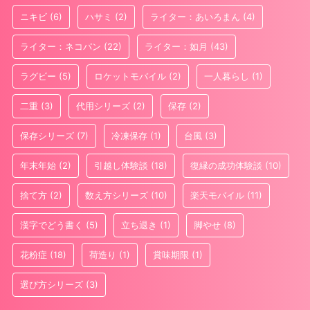
ニキビ
(6)
ハサミ
(2)
ライター：あいろまん
(4)
ライター：ネコパン
(22)
ライター：如月
(43)
ラグビー
(5)
ロケットモバイル
(2)
一人暮らし
(1)
二重
(3)
代用シリーズ
(2)
保存
(2)
保存シリーズ
(7)
冷凍保存
(1)
台風
(3)
年末年始
(2)
引越し体験談
(18)
復縁の成功体験談
(10)
捨て方
(2)
数え方シリーズ
(10)
楽天モバイル
(11)
漢字でどう書く
(5)
立ち退き
(1)
脚やせ
(8)
花粉症
(18)
荷造り
(1)
賞味期限
(1)
選び方シリーズ
(3)