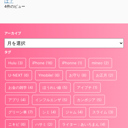
は？
4件のビュー
アーカイブ
タグ
Hulu
(3)
iPhone
(16)
iPhonne
(1)
mineo
(2)
U-NEXT
(6)
Ymobile!
(6)
お守り
(6)
お正月
(2)
お金の雑学
(4)
ほうれい線
(5)
アイプチ
(1)
アプリ
(4)
インフルエンザ
(5)
カンボジア
(5)
グリーン車
(7)
シミ
(4)
ジャム
(4)
スライム
(3)
ニキビ
(6)
ハサミ
(2)
ライター：あいろまん
(4)