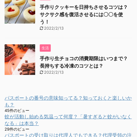
手作りクッキーを日持ちさせるコツは？
サクサク感を復活させるには〇〇を使
う！
2022/2/13
生活
手作り生チョコの消費期限はいつまで？
長持ちする冷凍のコツとは？
2022/2/13
パスポートの番号の意味知ってる？知っておくと楽しいか
も？
45件のビュー
蚊が活動し始める気温って何度？「暑すぎると蚊がいなく
なる」は本当？
29件のビュー
パスポートの受け取りは代理人でもできる？代理受領の注