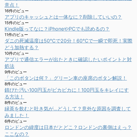
意点！
16件のビュー
アプリのキャッシュとは一体なに？削除していいの？
15件のビュー
Kindle版ってなに？iPhoneやPCでも読めるの？
11件のビュー
ダニの死滅温度は50℃で20分！60℃で一瞬で即死！実際
どう加熱する？
10件のビュー
アプリで通信エラーが出たときに確認したいポイントと対
処法
9件のビュー
「このボタンは何？」グリーン車の座席のボタン解説！
8件のビュー
錆びた汚い100円玉がピカピカに！100円玉をキレイにす
る方法！
8件のビュー
緑茶を飲むと吐き気が…どうして？意外な原因を調査して
みました！
6件のビュー
ロンドンの緯度は日本だとどこ？ロンドンの裏側はえっ？
ここなの？