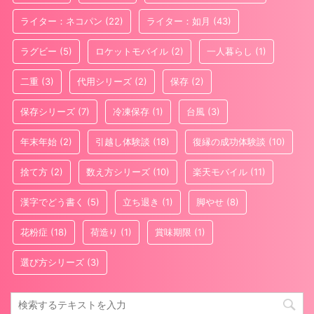
ライター：ネコパン
(22)
ライター：如月
(43)
ラグビー
(5)
ロケットモバイル
(2)
一人暮らし
(1)
二重
(3)
代用シリーズ
(2)
保存
(2)
保存シリーズ
(7)
冷凍保存
(1)
台風
(3)
年末年始
(2)
引越し体験談
(18)
復縁の成功体験談
(10)
捨て方
(2)
数え方シリーズ
(10)
楽天モバイル
(11)
漢字でどう書く
(5)
立ち退き
(1)
脚やせ
(8)
花粉症
(18)
荷造り
(1)
賞味期限
(1)
選び方シリーズ
(3)