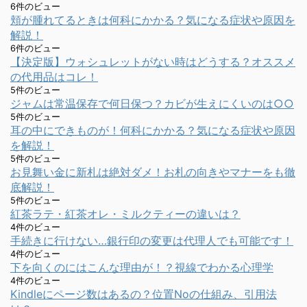
6件のビュー
頬が腫れてるときは何科にかかる？気になる症状や原因を
解説！
6件のビュー
【決定版】ウォシュレットがない時はどうする？オススメ
の代用品はコレ！
5件のビュー
ジャムは常温保存で何日保つ？カビが生えにくいのは○○
5件のビュー
耳の中にできものが！何科にかかる？気になる症状や原因
を解説！
5件のビュー
お見舞い金に新札は絶対ダメ！お札の向きやマナーをも徹
底解説！
5件のビュー
紅茶ラテ・紅茶オレ・ミルクティーの違いは？
4件のビュー
手続きに行けない…銀行印の変更は代理人でも可能です！
4件のビュー
下を向くのにはこんな理由が！？視線でわかる心理学
4件のビュー
Kindleにページ数はあるの？位置Noの仕組み、引用法