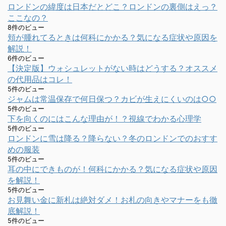
ロンドンの緯度は日本だとどこ？ロンドンの裏側はえっ？
ここなの？
8件のビュー
頬が腫れてるときは何科にかかる？気になる症状や原因を
解説！
6件のビュー
【決定版】ウォシュレットがない時はどうする？オススメ
の代用品はコレ！
5件のビュー
ジャムは常温保存で何日保つ？カビが生えにくいのは○○
5件のビュー
下を向くのにはこんな理由が！？視線でわかる心理学
5件のビュー
ロンドンに雪は降る？降らない？冬のロンドンでのおすす
めの服装
5件のビュー
耳の中にできものが！何科にかかる？気になる症状や原因
を解説！
5件のビュー
お見舞い金に新札は絶対ダメ！お札の向きやマナーをも徹
底解説！
5件のビュー