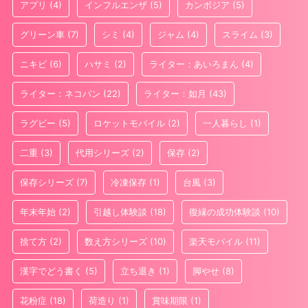
アプリ
(4)
インフルエンザ
(5)
カンボジア
(5)
グリーン車
(7)
シミ
(4)
ジャム
(4)
スライム
(3)
ニキビ
(6)
ハサミ
(2)
ライター：あいろまん
(4)
ライター：ネコパン
(22)
ライター：如月
(43)
ラグビー
(5)
ロケットモバイル
(2)
一人暮らし
(1)
二重
(3)
代用シリーズ
(2)
保存
(2)
保存シリーズ
(7)
冷凍保存
(1)
台風
(3)
年末年始
(2)
引越し体験談
(18)
復縁の成功体験談
(10)
捨て方
(2)
数え方シリーズ
(10)
楽天モバイル
(11)
漢字でどう書く
(5)
立ち退き
(1)
脚やせ
(8)
花粉症
(18)
荷造り
(1)
賞味期限
(1)