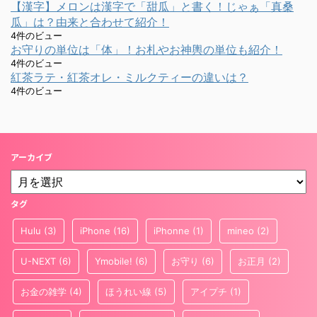
【漢字】メロンは漢字で「甜瓜」と書く！じゃぁ「真桑
瓜」は？由来と合わせて紹介！
4件のビュー
お守りの単位は「体」！お札やお神輿の単位も紹介！
4件のビュー
紅茶ラテ・紅茶オレ・ミルクティーの違いは？
4件のビュー
アーカイブ
タグ
Hulu
(3)
iPhone
(16)
iPhonne
(1)
mineo
(2)
U-NEXT
(6)
Ymobile!
(6)
お守り
(6)
お正月
(2)
お金の雑学
(4)
ほうれい線
(5)
アイプチ
(1)