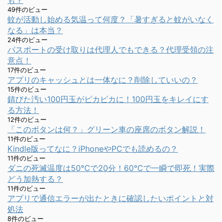
49件のビュー
蚊が活動し始める気温って何度？「暑すぎると蚊がいなく
なる」は本当？
24件のビュー
パスポートの受け取りは代理人でもできる？代理受領の注
意点！
17件のビュー
アプリのキャッシュとは一体なに？削除していいの？
15件のビュー
錆びた汚い100円玉がピカピカに！100円玉をキレイにす
る方法！
12件のビュー
「このボタンは何？」グリーン車の座席のボタン解説！
11件のビュー
Kindle版ってなに？iPhoneやPCでも読めるの？
11件のビュー
ダニの死滅温度は50℃で20分！60℃で一瞬で即死！実際
どう加熱する？
11件のビュー
アプリで通信エラーが出たときに確認したいポイントと対
処法
8件のビュー