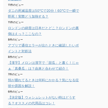
11件のビュー
ダニの死滅温度は50℃で20分！60℃で一瞬で
即死！実際どう加熱する？
11件のビュー
ロンドンの緯度は日本だとどこ？ロンドンの裏
側はえっ？ここなの？
8件のビュー
アプリで通信エラーが出たときに確認したいポ
イントと対処法
8件のビュー
【漢字】メロンは漢字で「甜瓜」と書く！じゃ
ぁ「真桑瓜」は？由来と合わせて紹介！
7件のビュー
頬が腫れてるときは何科にかかる？気になる症
状や原因を解説！
6件のビュー
【決定版】ウォシュレットがない時はどうす
る？オススメの代用品はコレ！