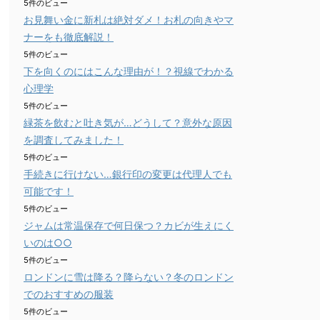
5件のビュー
お見舞い金に新札は絶対ダメ！お札の向きやマ
ナーをも徹底解説！
5件のビュー
下を向くのにはこんな理由が！？視線でわかる
心理学
5件のビュー
緑茶を飲むと吐き気が…どうして？意外な原因
を調査してみました！
5件のビュー
手続きに行けない…銀行印の変更は代理人でも
可能です！
5件のビュー
ジャムは常温保存で何日保つ？カビが生えにく
いのは○○
5件のビュー
ロンドンに雪は降る？降らない？冬のロンドン
でのおすすめの服装
5件のビュー