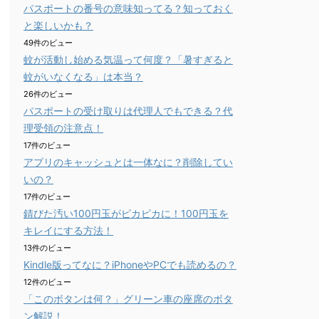
パスポートの番号の意味知ってる？知っておく
と楽しいかも？
49件のビュー
蚊が活動し始める気温って何度？「暑すぎると
蚊がいなくなる」は本当？
26件のビュー
パスポートの受け取りは代理人でもできる？代
理受領の注意点！
17件のビュー
アプリのキャッシュとは一体なに？削除してい
いの？
17件のビュー
錆びた汚い100円玉がピカピカに！100円玉を
キレイにする方法！
13件のビュー
Kindle版ってなに？iPhoneやPCでも読めるの？
12件のビュー
「このボタンは何？」グリーン車の座席のボタ
ン解説！