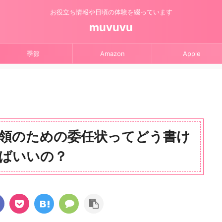
お役立ち情報や日頃の体験を綴っています
muvuvu
季節
Amazon
Apple
領のための委任状ってどう書け
ばいいの？