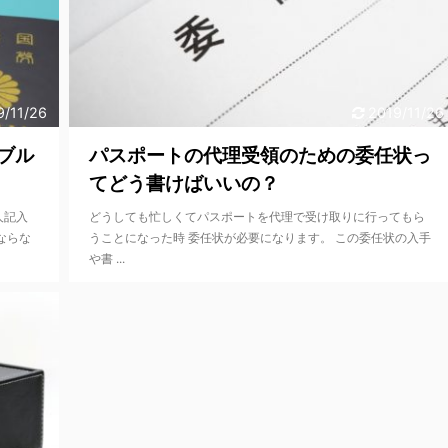
9/11/26
2019/11/26
ブル
パスポートの代理受領のための委任状っ
てどう書けばいいの？
人記入
どうしても忙しくてパスポートを代理で受け取りに行ってもら
ならな
うことになった時 委任状が必要になります。 この委任状の入手
や書 ...