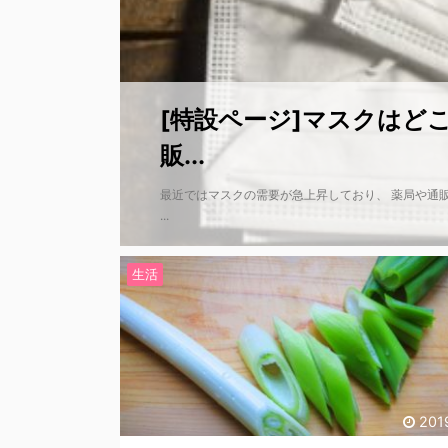
[特設ページ]マスクはど
販...
最近ではマスクの需要が急上昇しており、 薬局や通
...
生活
201