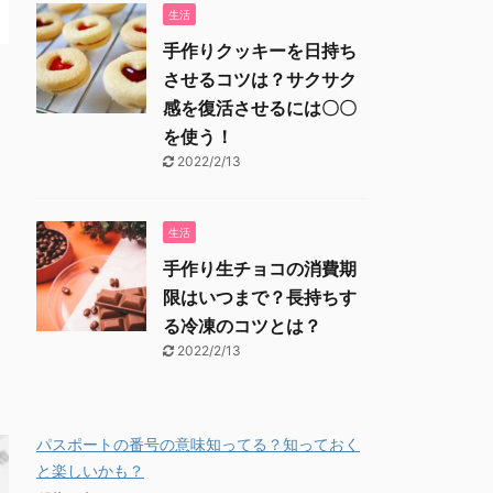
生活
手作りクッキーを日持ち
させるコツは？サクサク
感を復活させるには〇〇
を使う！
2022/2/13
生活
手作り生チョコの消費期
限はいつまで？長持ちす
る冷凍のコツとは？
2022/2/13
パスポートの番号の意味知ってる？知っておく
と楽しいかも？