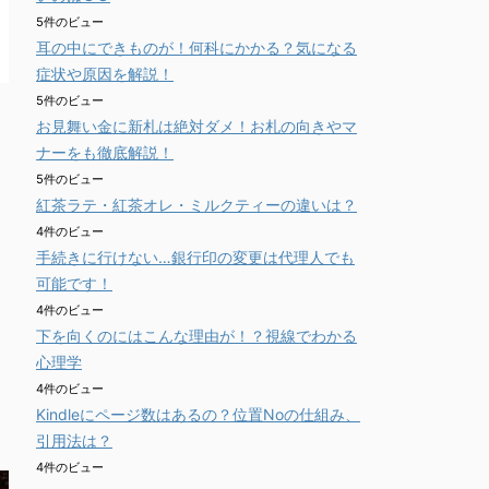
5件のビュー
耳の中にできものが！何科にかかる？気になる
症状や原因を解説！
5件のビュー
お見舞い金に新札は絶対ダメ！お札の向きやマ
ナーをも徹底解説！
5件のビュー
紅茶ラテ・紅茶オレ・ミルクティーの違いは？
4件のビュー
手続きに行けない…銀行印の変更は代理人でも
可能です！
4件のビュー
下を向くのにはこんな理由が！？視線でわかる
心理学
4件のビュー
Kindleにページ数はあるの？位置Noの仕組み、
引用法は？
4件のビュー