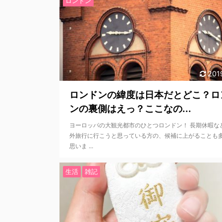
ロンドン
201
ロンドンの緯度は日本だとどこ？ロ
ンの裏側はえっ？ここなの...
ヨーロッパの大観光都市のひとつロンドン！ 長期休暇な
外旅行に行こうと思っている方の、候補に上がることも
思いま ...
生活
雑記