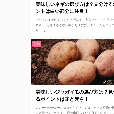
美味しいネギの選び方は？見分ける
ントは白い部分に注目！
ネギといえば何でしょう？ 長ネギ、九条ネギ、下仁田ネ
ネギ……とさまざまな品種があります。 変わったところ
サツ ...
生活
201
美味しいジャガイモの選び方は？見
るポイントは芽と硬さ！
カレーやシチュー、コロッケやマッシュポテトと煮物や
に万能なジャガイモ。 通年出回っている野菜ですが、そ