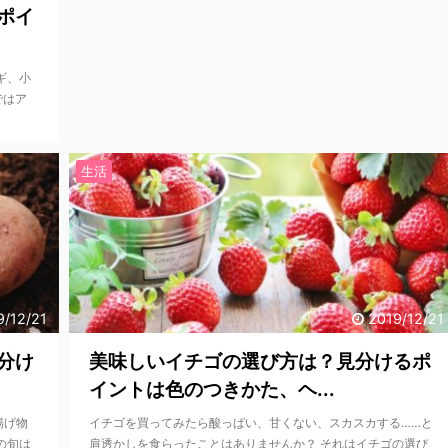
ポイ
ギ、小
ではア
生活
9/12/21
2019/12/21
分け
美味しいイチゴの選び方は？見分けるポ
イントは色のつきかた、ヘ...
揚げ物
イチゴを買ってみたら酸っぱい、甘くない、スカスカする……と
の旬は
肩透かしを食らったことはありませんか？ それはイチゴの選び