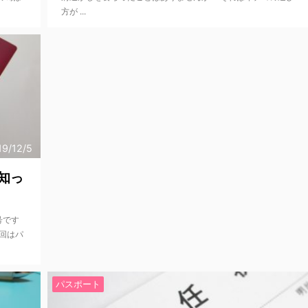
方が ...
19/12/5
知っ
号です
回はパ
パスポート