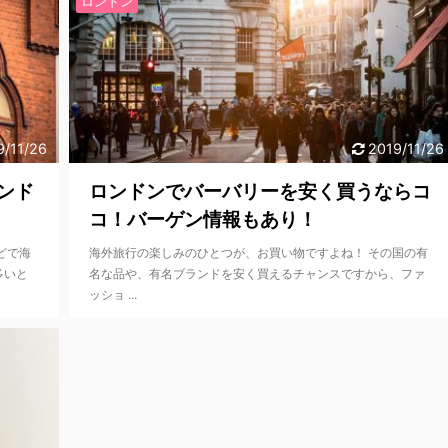
ロンドン
9/11/26
2019/11/26
ンド
ロンドンでバーバリーを安く買うならコ
コ！バーゲン情報もあり！
どで海
海外旅行の楽しみのひとつが、お買い物ですよね！ その国の有
多いと
名な品や、有名ブランドを安く買えるチャンスですから、ファ
ッショ ...