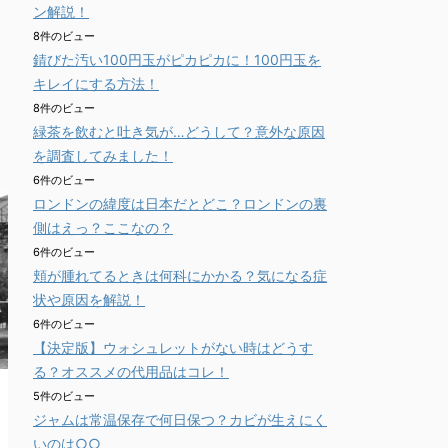
ン解説！
8件のビュー
錆びた汚い100円玉がピカピカに！100円玉を
キレイにする方法！
8件のビュー
緑茶を飲むと吐き気が…どうして？意外な原因
を調査してみました！
6件のビュー
ロンドンの緯度は日本だとどこ？ロンドンの裏
側はえっ？ここなの？
6件のビュー
頬が腫れてるときは何科にかかる？気になる症
状や原因を解説！
6件のビュー
【決定版】ウォシュレットがない時はどうす
る？オススメの代用品はコレ！
5件のビュー
ジャムは常温保存で何日保つ？カビが生えにく
いのは○○