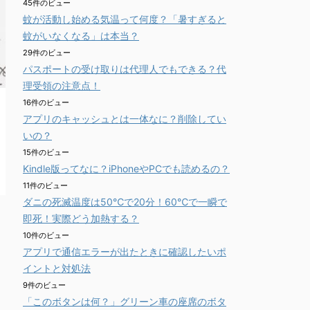
45件のビュー
蚊が活動し始める気温って何度？「暑すぎると
蚊がいなくなる」は本当？
29件のビュー
パスポートの受け取りは代理人でもできる？代
理受領の注意点！
16件のビュー
アプリのキャッシュとは一体なに？削除してい
いの？
15件のビュー
Kindle版ってなに？iPhoneやPCでも読めるの？
11件のビュー
ダニの死滅温度は50℃で20分！60℃で一瞬で
即死！実際どう加熱する？
10件のビュー
アプリで通信エラーが出たときに確認したいポ
イントと対処法
9件のビュー
「このボタンは何？」グリーン車の座席のボタ