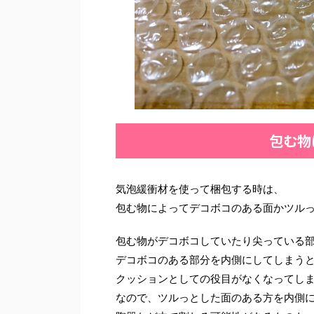
包む物
気泡緩衝材を使って梱包する時は、
包む物によってデコボコのある面かツル
包む物がデコボコしていたり尖っている
デコボコのある部分を内側にしてしまう
クッションとしての役目がなくなってし
なので、ツルっとした面のある方を内側