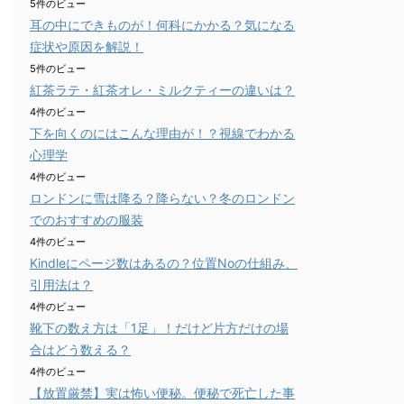
5件のビュー
耳の中にできものが！何科にかかる？気になる
症状や原因を解説！
5件のビュー
紅茶ラテ・紅茶オレ・ミルクティーの違いは？
4件のビュー
下を向くのにはこんな理由が！？視線でわかる
心理学
4件のビュー
ロンドンに雪は降る？降らない？冬のロンドン
でのおすすめの服装
4件のビュー
Kindleにページ数はあるの？位置Noの仕組み、
引用法は？
4件のビュー
靴下の数え方は「1足」！だけど片方だけの場
合はどう数える？
4件のビュー
【放置厳禁】実は怖い便秘。便秘で死亡した事