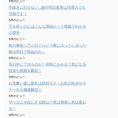
5件のビュー
手続きに行けない…銀行印の変更は代理人でも
可能です！
5件のビュー
下を向くのにはこんな理由が！？視線でわかる
心理学
5件のビュー
蚊の寿命ってどのくらい？家に入ってしまった
蚊は何日で死ぬのか…
5件のビュー
耳の中にできものが！何科にかかる？気になる
症状や原因を解説！
5件のビュー
お見舞い金に新札は絶対ダメ！お札の向きやマ
ナーをも徹底解説！
5件のビュー
ザリガニを白にする餌は？実は簡単に色は変わ
る！
4件のビュー