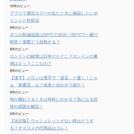
10件のビュー
アプリで通信エラーが出たときに確認したいポ
イントと対処法
8件のビュー
ダニの死滅温度は50℃で20分！60℃で一瞬で
即死！実際どう加熱する？
8件のビュー
ロンドンの緯度は日本だとどこ？ロンドンの裏
側はえっ？ここなの？
8件のビュー
【漢字】メロンは漢字で「甜瓜」と書く！じゃ
ぁ「真桑瓜」は？由来と合わせて紹介！
6件のビュー
頬が腫れてるときは何科にかかる？気になる症
状や原因を解説！
6件のビュー
【決定版】ウォシュレットがない時はどうす
る？オススメの代用品はコレ！