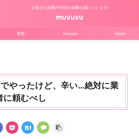
お役立ち情報や日頃の体験を綴っています
muvuvu
季節
Amazon
Apple
でやったけど、辛い…絶対に業
者に頼むべし