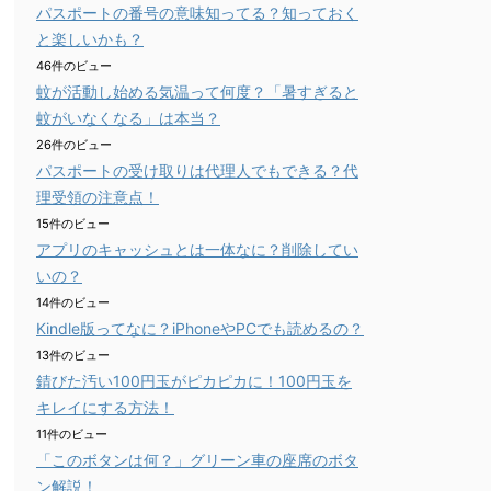
パスポートの番号の意味知ってる？知っておく
と楽しいかも？
46件のビュー
蚊が活動し始める気温って何度？「暑すぎると
蚊がいなくなる」は本当？
26件のビュー
パスポートの受け取りは代理人でもできる？代
理受領の注意点！
15件のビュー
アプリのキャッシュとは一体なに？削除してい
いの？
14件のビュー
Kindle版ってなに？iPhoneやPCでも読めるの？
13件のビュー
錆びた汚い100円玉がピカピカに！100円玉を
キレイにする方法！
11件のビュー
「このボタンは何？」グリーン車の座席のボタ
ン解説！