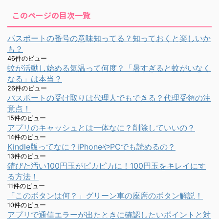
このページの目次一覧
パスポートの番号の意味知ってる？知っておくと楽しいか
も？
46件のビュー
蚊が活動し始める気温って何度？「暑すぎると蚊がいなく
なる」は本当？
26件のビュー
パスポートの受け取りは代理人でもできる？代理受領の注
意点！
15件のビュー
アプリのキャッシュとは一体なに？削除していいの？
14件のビュー
Kindle版ってなに？iPhoneやPCでも読めるの？
13件のビュー
錆びた汚い100円玉がピカピカに！100円玉をキレイにす
る方法！
11件のビュー
「このボタンは何？」グリーン車の座席のボタン解説！
10件のビュー
アプリで通信エラーが出たときに確認したいポイントと対