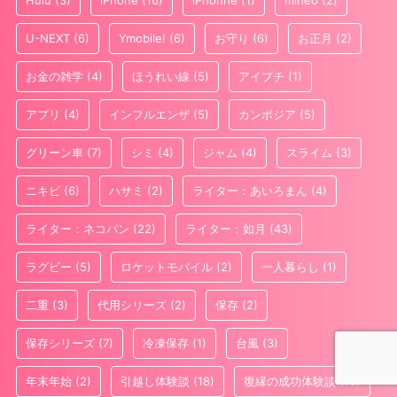
U-NEXT
(6)
Ymobile!
(6)
お守り
(6)
お正月
(2)
お金の雑学
(4)
ほうれい線
(5)
アイプチ
(1)
アプリ
(4)
インフルエンザ
(5)
カンボジア
(5)
グリーン車
(7)
シミ
(4)
ジャム
(4)
スライム
(3)
ニキビ
(6)
ハサミ
(2)
ライター：あいろまん
(4)
ライター：ネコパン
(22)
ライター：如月
(43)
ラグビー
(5)
ロケットモバイル
(2)
一人暮らし
(1)
二重
(3)
代用シリーズ
(2)
保存
(2)
保存シリーズ
(7)
冷凍保存
(1)
台風
(3)
年末年始
(2)
引越し体験談
(18)
復縁の成功体験談
(10)