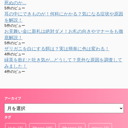
死ぬのか…
5件のビュー
耳の中にできものが！何科にかかる？気になる症状や原因
を解説！
5件のビュー
お見舞い金に新札は絶対ダメ！お札の向きやマナーをも徹
底解説！
5件のビュー
ザリガニを白にする餌は？実は簡単に色は変わる！
4件のビュー
緑茶を飲むと吐き気が…どうして？意外な原因を調査して
みました！
4件のビュー
アーカイブ
タグ
Hulu
(3)
iPhone
(16)
iPhonne
(1)
mineo
(2)