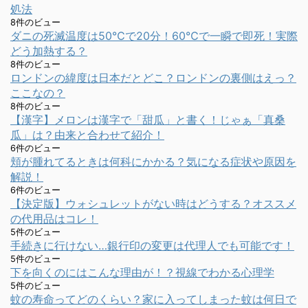
処法
8件のビュー
ダニの死滅温度は50℃で20分！60℃で一瞬で即死！実際
どう加熱する？
8件のビュー
ロンドンの緯度は日本だとどこ？ロンドンの裏側はえっ？
ここなの？
8件のビュー
【漢字】メロンは漢字で「甜瓜」と書く！じゃぁ「真桑
瓜」は？由来と合わせて紹介！
6件のビュー
頬が腫れてるときは何科にかかる？気になる症状や原因を
解説！
6件のビュー
【決定版】ウォシュレットがない時はどうする？オススメ
の代用品はコレ！
5件のビュー
手続きに行けない…銀行印の変更は代理人でも可能です！
5件のビュー
下を向くのにはこんな理由が！？視線でわかる心理学
5件のビュー
蚊の寿命ってどのくらい？家に入ってしまった蚊は何日で