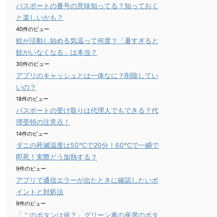
パスポートの番号の意味知ってる？知っておく
と楽しいかも？
40件のビュー
蚊が活動し始める気温って何度？「暑すぎると
蚊がいなくなる」は本当？
30件のビュー
アプリのキャッシュとは一体なに？削除してい
いの？
18件のビュー
パスポートの受け取りは代理人でもできる？代
理受領の注意点！
14件のビュー
ダニの死滅温度は50℃で20分！60℃で一瞬で
即死！実際どう加熱する？
9件のビュー
アプリで通信エラーが出たときに確認したいポ
イントと対処法
9件のビュー
「このボタンは何？」グリーン車の座席のボタ