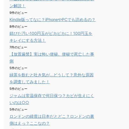
ン解説！
9件のビュー
Kindle版ってなに？iPhoneやPCでも読めるの？
8件のビュー
錆びた汚い100円玉がピカピカに！100円玉を
キレイにする方法！
7件のビュー
【放置厳禁】実は怖い便秘。便秘で死亡した事
例
5件のビュー
緑茶を飲むと吐き気が…どうして？意外な原因
を調査してみました！
5件のビュー
ジャムは常温保存で何日保つ？カビが生えにく
いのは○○
5件のビュー
ロンドンの緯度は日本だとどこ？ロンドンの裏
側はえっ？ここなの？