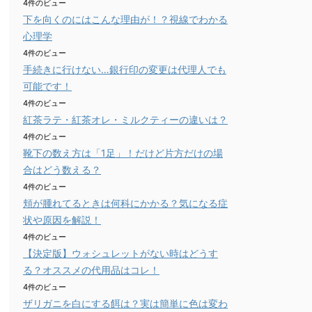
4件のビュー
下を向くのにはこんな理由が！？視線でわかる
心理学
4件のビュー
手続きに行けない…銀行印の変更は代理人でも
可能です！
4件のビュー
紅茶ラテ・紅茶オレ・ミルクティーの違いは？
4件のビュー
靴下の数え方は「1足」！だけど片方だけの場
合はどう数える？
4件のビュー
頬が腫れてるときは何科にかかる？気になる症
状や原因を解説！
4件のビュー
【決定版】ウォシュレットがない時はどうす
る？オススメの代用品はコレ！
4件のビュー
ザリガニを白にする餌は？実は簡単に色は変わ