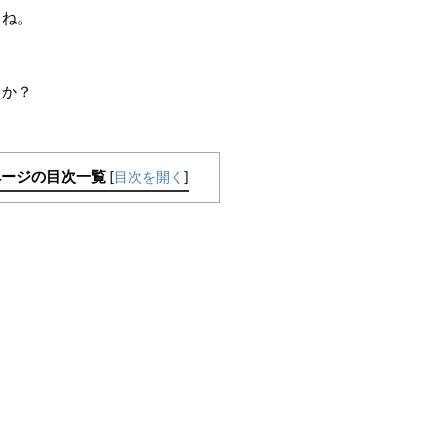
よね。
うか？
ページの目次一覧
[
目次を開く
]