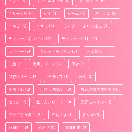
アプリ
(4)
インフルエンザ
(5)
カンボジア
(5)
グリーン車
(7)
シミ
(4)
ジャム
(4)
スライム
(3)
ニキビ
(6)
ハサミ
(2)
ライター：あいろまん
(4)
ライター：ネコパン
(22)
ライター：如月
(43)
ラグビー
(5)
ロケットモバイル
(2)
一人暮らし
(1)
二重
(3)
代用シリーズ
(2)
保存
(2)
保存シリーズ
(7)
冷凍保存
(1)
台風
(3)
年末年始
(2)
引越し体験談
(18)
復縁の成功体験談
(10)
捨て方
(2)
数え方シリーズ
(10)
楽天モバイル
(11)
漢字でどう書く
(5)
立ち退き
(1)
脚やせ
(8)
花粉症
(18)
荷造り
(1)
賞味期限
(1)