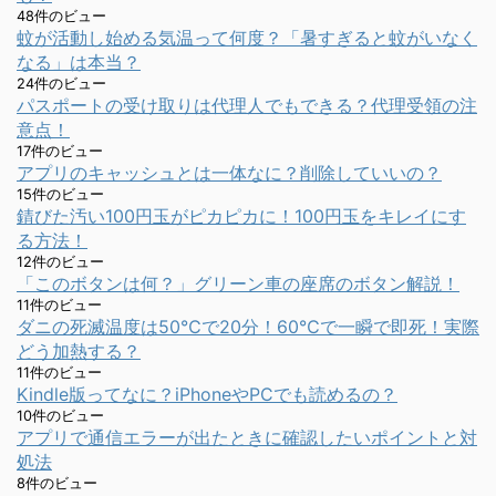
48件のビュー
蚊が活動し始める気温って何度？「暑すぎると蚊がいなく
なる」は本当？
24件のビュー
パスポートの受け取りは代理人でもできる？代理受領の注
意点！
17件のビュー
アプリのキャッシュとは一体なに？削除していいの？
15件のビュー
錆びた汚い100円玉がピカピカに！100円玉をキレイにす
る方法！
12件のビュー
「このボタンは何？」グリーン車の座席のボタン解説！
11件のビュー
ダニの死滅温度は50℃で20分！60℃で一瞬で即死！実際
どう加熱する？
11件のビュー
Kindle版ってなに？iPhoneやPCでも読めるの？
10件のビュー
アプリで通信エラーが出たときに確認したいポイントと対
処法
8件のビュー