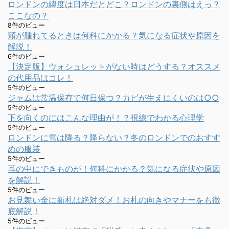
ロンドンの緯度は日本だとどこ？ロンドンの裏側はえっ？
ここなの？
8件のビュー
頬が腫れてるときは何科にかかる？気になる症状や原因を
解説！
6件のビュー
【決定版】ウォシュレットがない時はどうする？オススメ
の代用品はコレ！
5件のビュー
ジャムは常温保存で何日保つ？カビが生えにくいのは○○
5件のビュー
下を向くのにはこんな理由が！？視線でわかる心理学
5件のビュー
ロンドンに雪は降る？降らない？冬のロンドンでのおすす
めの服装
5件のビュー
耳の中にできものが！何科にかかる？気になる症状や原因
を解説！
5件のビュー
お見舞い金に新札は絶対ダメ！お札の向きやマナーをも徹
底解説！
5件のビュー