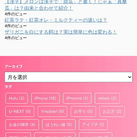
【漢字】メロンは漢字で「甜瓜」と書く！じゃぁ「真桑
瓜」は？由来と合わせて紹介！
4件のビュー
紅茶ラテ・紅茶オレ・ミルクティーの違いは？
4件のビュー
ザリガニを白にする餌は？実は簡単に色は変わる！
4件のビュー
アーカイブ
タグ
Hulu
(3)
iPhone
(16)
iPhonne
(1)
mineo
(2)
U-NEXT
(6)
Ymobile!
(6)
お守り
(6)
お正月
(2)
お金の雑学
(4)
ほうれい線
(5)
アイプチ
(1)