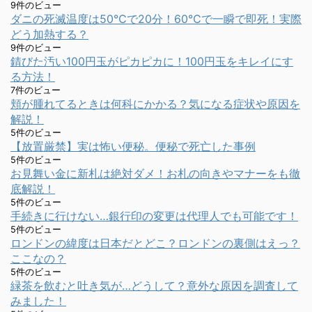
9件のビュー
ダニの死滅温度は50℃で20分！60℃で一瞬で即死！実際
どう加熱する？
9件のビュー
錆びた汚い100円玉がピカピカに！100円玉をキレイにす
る方法！
7件のビュー
頬が腫れてるときは何科にかかる？気になる症状や原因を
解説！
5件のビュー
【放置厳禁】実は怖い便秘。便秘で死亡した事例
5件のビュー
お見舞い金に新札は絶対ダメ！お札の向きやマナーをも徹
底解説！
5件のビュー
手続きに行けない…銀行印の変更は代理人でも可能です！
5件のビュー
ロンドンの緯度は日本だとどこ？ロンドンの裏側はえっ？
ここなの？
5件のビュー
緑茶を飲むと吐き気が…どうして？意外な原因を調査して
みました！