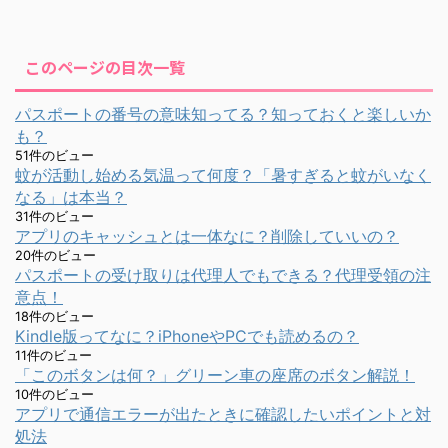
このページの目次一覧
パスポートの番号の意味知ってる？知っておくと楽しいか
も？
51件のビュー
蚊が活動し始める気温って何度？「暑すぎると蚊がいなく
なる」は本当？
31件のビュー
アプリのキャッシュとは一体なに？削除していいの？
20件のビュー
パスポートの受け取りは代理人でもできる？代理受領の注
意点！
18件のビュー
Kindle版ってなに？iPhoneやPCでも読めるの？
11件のビュー
「このボタンは何？」グリーン車の座席のボタン解説！
10件のビュー
アプリで通信エラーが出たときに確認したいポイントと対
処法