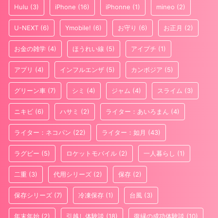
Hulu
(3)
iPhone
(16)
iPhonne
(1)
mineo
(2)
U-NEXT
(6)
Ymobile!
(6)
お守り
(6)
お正月
(2)
お金の雑学
(4)
ほうれい線
(5)
アイプチ
(1)
アプリ
(4)
インフルエンザ
(5)
カンボジア
(5)
グリーン車
(7)
シミ
(4)
ジャム
(4)
スライム
(3)
ニキビ
(6)
ハサミ
(2)
ライター：あいろまん
(4)
ライター：ネコパン
(22)
ライター：如月
(43)
ラグビー
(5)
ロケットモバイル
(2)
一人暮らし
(1)
二重
(3)
代用シリーズ
(2)
保存
(2)
保存シリーズ
(7)
冷凍保存
(1)
台風
(3)
年末年始
(2)
引越し体験談
(18)
復縁の成功体験談
(10)