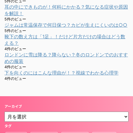
5件のビュー
耳の中にできものが！何科にかかる？気になる症状や原因
を解説！
5件のビュー
ジャムは常温保存で何日保つ？カビが生えにくいのは○○
5件のビュー
靴下の数え方は「1足」！だけど片方だけの場合はどう数
える？
4件のビュー
ロンドンに雪は降る？降らない？冬のロンドンでのおすす
めの服装
4件のビュー
下を向くのにはこんな理由が！？視線でわかる心理学
4件のビュー
アーカイブ
タグ