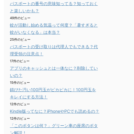
パスポートの番号の意味知ってる？知っておく
と楽しいかも？
49件のビュー
蚊が活動し始める気温って何度？「暑すぎると
蚊がいなくなる」は本当？
25件のビュー
パスポートの受け取りは代理人でもできる？代
理受領の注意点！
17件のビュー
アプリのキャッシュとは一体なに？削除してい
いの？
15件のビュー
錆びた汚い100円玉がピカピカに！100円玉を
キレイにする方法！
12件のビュー
Kindle版ってなに？iPhoneやPCでも読めるの？
12件のビュー
「このボタンは何？」グリーン車の座席のボタ
ン解説！