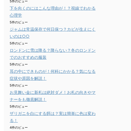
5件のビュー
下を向くのにはこんな理由が！？視線でわかる
心理学
5件のビュー
ジャムは常温保存で何日保つ？カビが生えにく
いのは○○
5件のビュー
ロンドンに雪は降る？降らない？冬のロンドン
でのおすすめの服装
5件のビュー
耳の中にできものが！何科にかかる？気になる
症状や原因を解説！
5件のビュー
お見舞い金に新札は絶対ダメ！お札の向きやマ
ナーをも徹底解説！
5件のビュー
ザリガニを白にする餌は？実は簡単に色は変わ
る！
4件のビュー