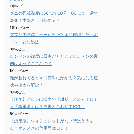
11件のビュー
ダニの死滅温度は50℃で20分！60℃で一瞬で
即死！実際どう加熱する？
11件のビュー
アプリで通信エラーが出たときに確認したいポ
イントと対処法
8件のビュー
ロンドンの緯度は日本だとどこ？ロンドンの裏
側はえっ？ここなの？
8件のビュー
頬が腫れてるときは何科にかかる？気になる症
状や原因を解説！
6件のビュー
【漢字】メロンは漢字で「甜瓜」と書く！じゃ
ぁ「真桑瓜」は？由来と合わせて紹介！
6件のビュー
【決定版】ウォシュレットがない時はどうす
る？オススメの代用品はコレ！