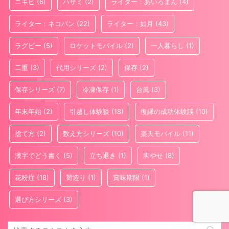
ニキビ
(6)
ハサミ
(2)
ライター：あいろまん
(4)
ライター：ネコパン
(22)
ライター：如月
(43)
ラグビー
(5)
ロケットモバイル
(2)
一人暮らし
(1)
二重
(3)
代用シリーズ
(2)
保存
(2)
保存シリーズ
(7)
冷凍保存
(1)
台風
(3)
年末年始
(2)
引越し体験談
(18)
復縁の成功体験談
(10)
捨て方
(2)
数え方シリーズ
(10)
楽天モバイル
(11)
漢字でどう書く
(5)
立ち退き
(1)
脚やせ
(8)
花粉症
(18)
荷造り
(1)
賞味期限
(1)
選び方シリーズ
(3)