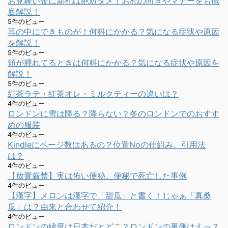
お見舞い金に新札は絶対ダメ！お札の向きやマナーをも徹
底解説！
5件のビュー
耳の中にできものが！何科にかかる？気になる症状や原因
を解説！
5件のビュー
頬が腫れてるときは何科にかかる？気になる症状や原因を
解説！
5件のビュー
紅茶ラテ・紅茶オレ・ミルクティーの違いは？
4件のビュー
ロンドンに雪は降る？降らない？冬のロンドンでのおすす
めの服装
4件のビュー
Kindleにページ数はあるの？位置Noの仕組み、引用法
は？
4件のビュー
【放置厳禁】実は怖い便秘。便秘で死亡した事例
4件のビュー
【漢字】メロンは漢字で「甜瓜」と書く！じゃぁ「真桑
瓜」は？由来と合わせて紹介！
4件のビュー
ロンドンの緯度は日本だとどこ？ロンドンの裏側はえっ？