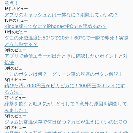
意点！
16件のビュー
アプリのキャッシュとは一体なに？削除していいの？
15件のビュー
Kindle版ってなに？iPhoneやPCでも読めるの？
11件のビュー
ダニの死滅温度は50℃で20分！60℃で一瞬で即死！実際
どう加熱する？
9件のビュー
アプリで通信エラーが出たときに確認したいポイントと対
処法
8件のビュー
「このボタンは何？」グリーン車の座席のボタン解説！
8件のビュー
錆びた汚い100円玉がピカピカに！100円玉をキレイにす
る方法！
7件のビュー
緑茶を飲むと吐き気が…どうして？意外な原因を調査して
みました！
5件のビュー
ジャムは常温保存で何日保つ？カビが生えにくいのは○○
5件のビュー