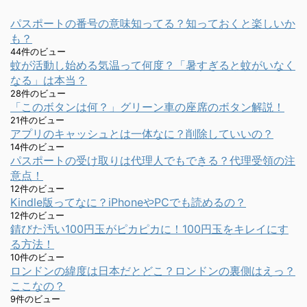
パスポートの番号の意味知ってる？知っておくと楽しいか
も？
44件のビュー
蚊が活動し始める気温って何度？「暑すぎると蚊がいなく
なる」は本当？
28件のビュー
「このボタンは何？」グリーン車の座席のボタン解説！
21件のビュー
アプリのキャッシュとは一体なに？削除していいの？
14件のビュー
パスポートの受け取りは代理人でもできる？代理受領の注
意点！
12件のビュー
Kindle版ってなに？iPhoneやPCでも読めるの？
12件のビュー
錆びた汚い100円玉がピカピカに！100円玉をキレイにす
る方法！
10件のビュー
ロンドンの緯度は日本だとどこ？ロンドンの裏側はえっ？
ここなの？
9件のビュー