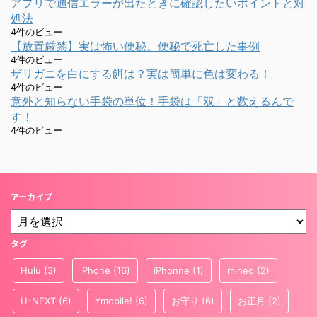
アプリで通信エラーが出たときに確認したいポイントと対
処法
4件のビュー
【放置厳禁】実は怖い便秘。便秘で死亡した事例
4件のビュー
ザリガニを白にする餌は？実は簡単に色は変わる！
4件のビュー
意外と知らない手袋の単位！手袋は「双」と数えるんで
す！
4件のビュー
アーカイブ
タグ
Hulu
(3)
iPhone
(16)
iPhonne
(1)
mineo
(2)
U-NEXT
(6)
Ymobile!
(6)
お守り
(6)
お正月
(2)