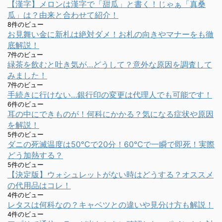
【漢字】メロンは漢字で「甜瓜」と書く！じゃぁ「真桑
瓜」は？由来と合わせて紹介！
8件のビュー
お見舞い金に新札は絶対ダメ！お札の向きやマナーをも徹
底解説！
7件のビュー
緑茶を飲むと吐き気が…どうして？意外な原因を調査して
みました！
7件のビュー
手続きに行けない…銀行印の変更は代理人でも可能です！
6件のビュー
耳の中にできものが！何科にかかる？気になる症状や原因
を解説！
5件のビュー
ダニの死滅温度は50℃で20分！60℃で一瞬で即死！実際
どう加熱する？
5件のビュー
【決定版】ウォシュレットがない時はどうする？オススメ
の代用品はコレ！
4件のビュー
レタスは何科なの？キャベツとの違いや見分け方も解説！
4件のビュー