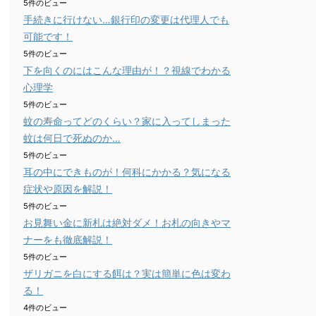
5件のビュー
手続きに行けない…銀行印の変更は代理人でも
可能です！
5件のビュー
下を向くのにはこんな理由が！？視線でわかる
心理学
5件のビュー
蚊の寿命ってどのくらい？家に入ってしまった
蚊は何日で死ぬのか…
5件のビュー
耳の中にできものが！何科にかかる？気になる
症状や原因を解説！
5件のビュー
お見舞い金に新札は絶対ダメ！お札の向きやマ
ナーをも徹底解説！
5件のビュー
ザリガニを白にする餌は？実は簡単に色は変わ
る！
4件のビュー