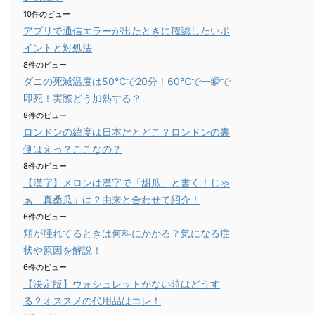
10件のビュー
アプリで通信エラーが出たときに確認したいポ
イントと対処法
8件のビュー
ダニの死滅温度は50℃で20分！60℃で一瞬で
即死！実際どう加熱する？
8件のビュー
ロンドンの緯度は日本だとどこ？ロンドンの裏
側はえっ？ここなの？
8件のビュー
【漢字】メロンは漢字で「甜瓜」と書く！じゃ
ぁ「真桑瓜」は？由来と合わせて紹介！
6件のビュー
頬が腫れてるときは何科にかかる？気になる症
状や原因を解説！
6件のビュー
【決定版】ウォシュレットがない時はどうす
る？オススメの代用品はコレ！