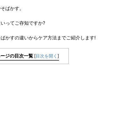
やそばかす。
いってご存知ですか?
ばかすの違いからケア方法までご紹介します!
ページの目次一覧
[
目次を開く
]