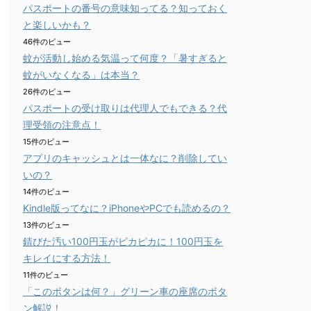
パスポートの番号の意味知ってる？知っておく
と楽しいかも？
46件のビュー
蚊が活動し始める気温って何度？「暑すぎると
蚊がいなくなる」は本当？
26件のビュー
パスポートの受け取りは代理人でもできる？代
理受領の注意点！
15件のビュー
アプリのキャッシュとは一体なに？削除してい
いの？
14件のビュー
Kindle版ってなに？iPhoneやPCでも読めるの？
13件のビュー
錆びた汚い100円玉がピカピカに！100円玉を
キレイにする方法！
11件のビュー
「このボタンは何？」グリーン車の座席のボタ
ン解説！