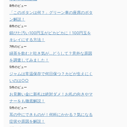
8件のビュー
「このボタンは何？」グリーン車の座席のボタ
ン解説！
8件のビュー
錆びた汚い100円玉がピカピカに！100円玉を
キレイにする方法！
7件のビュー
緑茶を飲むと吐き気が…どうして？意外な原因
を調査してみました！
5件のビュー
ジャムは常温保存で何日保つ？カビが生えにく
いのは○○
5件のビュー
お見舞い金に新札は絶対ダメ！お札の向きやマ
ナーをも徹底解説！
5件のビュー
耳の中にできものが！何科にかかる？気になる
症状や原因を解説！