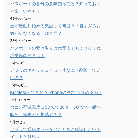
パスポートの番号の意味知ってる？知っておく
と楽しいかも？
43件のビュー
蚊が活動し始める気温って何度？「暑すぎると
蚊がいなくなる」は本当？
28件のビュー
パスポートの受け取りは代理人でもできる？代
理受領の注意点！
16件のビュー
アプリのキャッシュとは一体なに？削除してい
いの？
15件のビュー
Kindle版ってなに？iPhoneやPCでも読めるの？
11件のビュー
ダニの死滅温度は50℃で20分！60℃で一瞬で
即死！実際どう加熱する？
9件のビュー
アプリで通信エラーが出たときに確認したいポ
イントと対処法