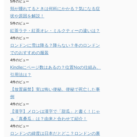
5件のビュー
頬が腫れてるときは何科にかかる？気になる症
状や原因を解説！
5件のビュー
紅茶ラテ・紅茶オレ・ミルクティーの違いは？
4件のビュー
ロンドンに雪は降る？降らない？冬のロンドン
でのおすすめの服装
4件のビュー
Kindleにページ数はあるの？位置Noの仕組み、
引用法は？
4件のビュー
【放置厳禁】実は怖い便秘。便秘で死亡した事
例
4件のビュー
【漢字】メロンは漢字で「甜瓜」と書く！じゃ
ぁ「真桑瓜」は？由来と合わせて紹介！
4件のビュー
ロンドンの緯度は日本だとどこ？ロンドンの裏