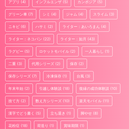
アプリ
(4)
インフルエンザ
(5)
カンボジア
(5)
グリーン車
(7)
シミ
(4)
ジャム
(4)
スライム
(3)
ニキビ
(6)
ハサミ
(2)
ライター：あいろまん
(4)
ライター：ネコパン
(22)
ライター：如月
(43)
ラグビー
(5)
ロケットモバイル
(2)
一人暮らし
(1)
二重
(3)
代用シリーズ
(2)
保存
(2)
保存シリーズ
(7)
冷凍保存
(1)
台風
(3)
年末年始
(2)
引越し体験談
(18)
復縁の成功体験談
(10)
捨て方
(2)
数え方シリーズ
(10)
楽天モバイル
(11)
漢字でどう書く
(5)
立ち退き
(1)
脚やせ
(8)
花粉症
(18)
荷造り
(1)
賞味期限
(1)