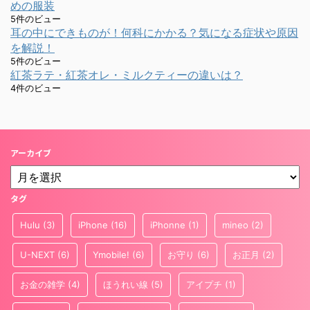
めの服装
5件のビュー
耳の中にできものが！何科にかかる？気になる症状や原因
を解説！
5件のビュー
紅茶ラテ・紅茶オレ・ミルクティーの違いは？
4件のビュー
アーカイブ
タグ
Hulu
(3)
iPhone
(16)
iPhonne
(1)
mineo
(2)
U-NEXT
(6)
Ymobile!
(6)
お守り
(6)
お正月
(2)
お金の雑学
(4)
ほうれい線
(5)
アイプチ
(1)