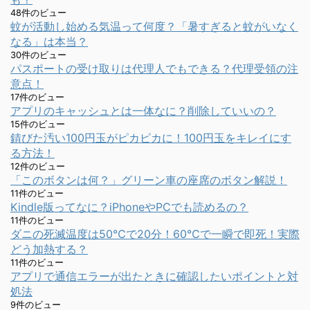
48件のビュー
蚊が活動し始める気温って何度？「暑すぎると蚊がいなく
なる」は本当？
30件のビュー
パスポートの受け取りは代理人でもできる？代理受領の注
意点！
17件のビュー
アプリのキャッシュとは一体なに？削除していいの？
15件のビュー
錆びた汚い100円玉がピカピカに！100円玉をキレイにす
る方法！
12件のビュー
「このボタンは何？」グリーン車の座席のボタン解説！
11件のビュー
Kindle版ってなに？iPhoneやPCでも読めるの？
11件のビュー
ダニの死滅温度は50℃で20分！60℃で一瞬で即死！実際
どう加熱する？
11件のビュー
アプリで通信エラーが出たときに確認したいポイントと対
処法
9件のビュー