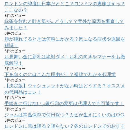
ロンドンの緯度は日本だとどこ？ロンドンの裏側はえっ？
ここなの？
8件のビュー
緑茶を飲むと吐き気が…どうして？意外な原因を調査して
みました！
6件のビュー
頬が腫れてるときは何科にかかる？気になる症状や原因を
解説！
6件のビュー
お見舞い金に新札は絶対ダメ！お札の向きやマナーをも徹
底解説！
5件のビュー
下を向くのにはこんな理由が！？視線でわかる心理学
5件のビュー
【決定版】ウォシュレットがない時はどうする？オススメ
の代用品はコレ！
5件のビュー
手続きに行けない…銀行印の変更は代理人でも可能です！
5件のビュー
ジャムは常温保存で何日保つ？カビが生えにくいのは○○
5件のビュー
ロンドンに雪は降る？降らない？冬のロンドンでのおすす