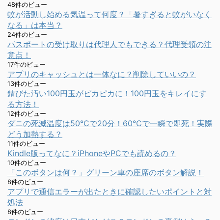
48件のビュー
蚊が活動し始める気温って何度？「暑すぎると蚊がいなく
なる」は本当？
24件のビュー
パスポートの受け取りは代理人でもできる？代理受領の注
意点！
17件のビュー
アプリのキャッシュとは一体なに？削除していいの？
13件のビュー
錆びた汚い100円玉がピカピカに！100円玉をキレイにす
る方法！
12件のビュー
ダニの死滅温度は50℃で20分！60℃で一瞬で即死！実際
どう加熱する？
11件のビュー
Kindle版ってなに？iPhoneやPCでも読めるの？
10件のビュー
「このボタンは何？」グリーン車の座席のボタン解説！
8件のビュー
アプリで通信エラーが出たときに確認したいポイントと対
処法
8件のビュー