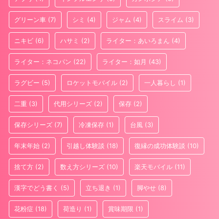
グリーン車
(7)
シミ
(4)
ジャム
(4)
スライム
(3)
ニキビ
(6)
ハサミ
(2)
ライター：あいろまん
(4)
ライター：ネコパン
(22)
ライター：如月
(43)
ラグビー
(5)
ロケットモバイル
(2)
一人暮らし
(1)
二重
(3)
代用シリーズ
(2)
保存
(2)
保存シリーズ
(7)
冷凍保存
(1)
台風
(3)
年末年始
(2)
引越し体験談
(18)
復縁の成功体験談
(10)
捨て方
(2)
数え方シリーズ
(10)
楽天モバイル
(11)
漢字でどう書く
(5)
立ち退き
(1)
脚やせ
(8)
花粉症
(18)
荷造り
(1)
賞味期限
(1)