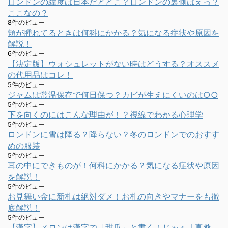
ロンドンの緯度は日本だとどこ？ロンドンの裏側はえっ？
ここなの？
8件のビュー
頬が腫れてるときは何科にかかる？気になる症状や原因を
解説！
6件のビュー
【決定版】ウォシュレットがない時はどうする？オススメ
の代用品はコレ！
5件のビュー
ジャムは常温保存で何日保つ？カビが生えにくいのは○○
5件のビュー
下を向くのにはこんな理由が！？視線でわかる心理学
5件のビュー
ロンドンに雪は降る？降らない？冬のロンドンでのおすす
めの服装
5件のビュー
耳の中にできものが！何科にかかる？気になる症状や原因
を解説！
5件のビュー
お見舞い金に新札は絶対ダメ！お札の向きやマナーをも徹
底解説！
5件のビュー
【漢字】メロンは漢字で「甜瓜」と書く！じゃぁ「真桑