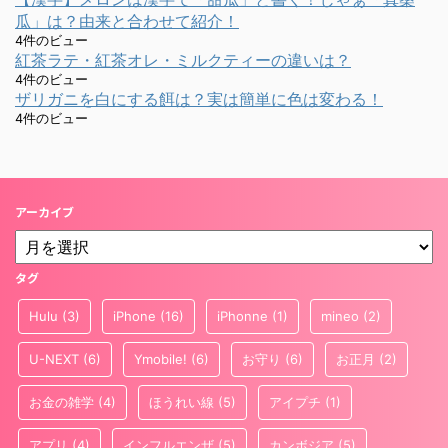
瓜」は？由来と合わせて紹介！
4件のビュー
紅茶ラテ・紅茶オレ・ミルクティーの違いは？
4件のビュー
ザリガニを白にする餌は？実は簡単に色は変わる！
4件のビュー
アーカイブ
タグ
Hulu
(3)
iPhone
(16)
iPhonne
(1)
mineo
(2)
U-NEXT
(6)
Ymobile!
(6)
お守り
(6)
お正月
(2)
お金の雑学
(4)
ほうれい線
(5)
アイプチ
(1)
アプリ
(4)
インフルエンザ
(5)
カンボジア
(5)