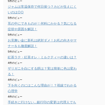
5件のビュー
ジャムは常温保存で何日保つ？カビが生えにく
いのは○○
5件のビュー
耳の中にできものが！何科にかかる？気になる
症状や原因を解説！
5件のビュー
お見舞い金に新札は絶対ダメ！お札の向きやマ
ナーをも徹底解説！
5件のビュー
紅茶ラテ・紅茶オレ・ミルクティーの違いは？
4件のビュー
ザリガニを白にする餌は？実は簡単に色は変わ
る！
4件のビュー
下を向くのにはこんな理由が！？視線でわかる
心理学
4件のビュー
手続きに行けない…銀行印の変更は代理人でも