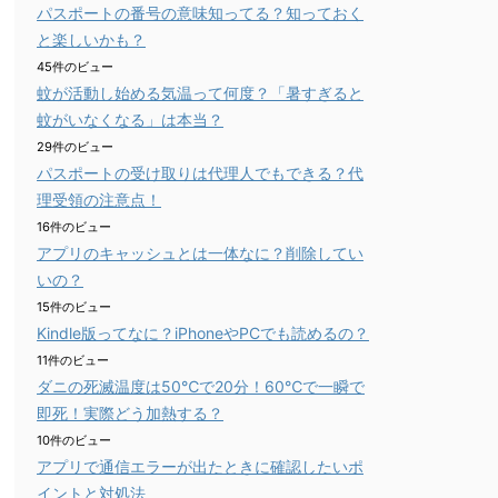
パスポートの番号の意味知ってる？知っておく
と楽しいかも？
45件のビュー
蚊が活動し始める気温って何度？「暑すぎると
蚊がいなくなる」は本当？
29件のビュー
パスポートの受け取りは代理人でもできる？代
理受領の注意点！
16件のビュー
アプリのキャッシュとは一体なに？削除してい
いの？
15件のビュー
Kindle版ってなに？iPhoneやPCでも読めるの？
11件のビュー
ダニの死滅温度は50℃で20分！60℃で一瞬で
即死！実際どう加熱する？
10件のビュー
アプリで通信エラーが出たときに確認したいポ
イントと対処法