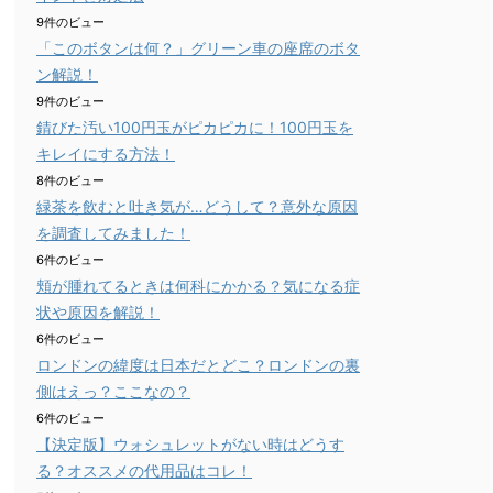
9件のビュー
「このボタンは何？」グリーン車の座席のボタ
ン解説！
9件のビュー
錆びた汚い100円玉がピカピカに！100円玉を
キレイにする方法！
8件のビュー
緑茶を飲むと吐き気が…どうして？意外な原因
を調査してみました！
6件のビュー
頬が腫れてるときは何科にかかる？気になる症
状や原因を解説！
6件のビュー
ロンドンの緯度は日本だとどこ？ロンドンの裏
側はえっ？ここなの？
6件のビュー
【決定版】ウォシュレットがない時はどうす
る？オススメの代用品はコレ！